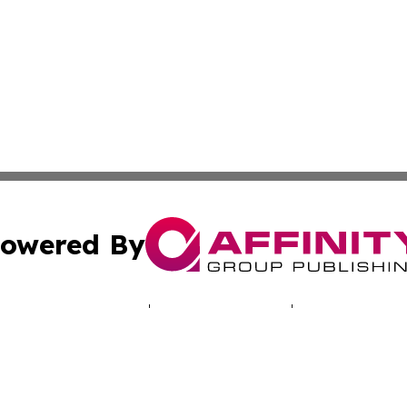
owered By
ubmit Press Release
Terms & Conditions
Copyright/DMCA
 Inc. dba Affinity Group Publishing & NH Industry Journa
Cookie Settings / Your Privacy Choices