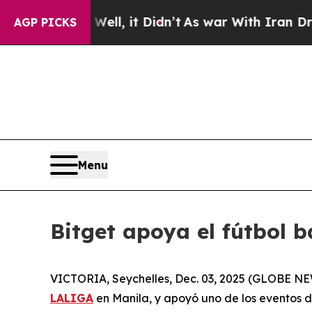
%. Well, it Didn’t
As war With Iran Drove oil P
AGP PICKS
Menu
Bitget apoya el fútbol 
VICTORIA, Seychelles, Dec. 03, 2025 (GLOBE 
LALIGA
en Manila, y apoyó uno de los eventos d