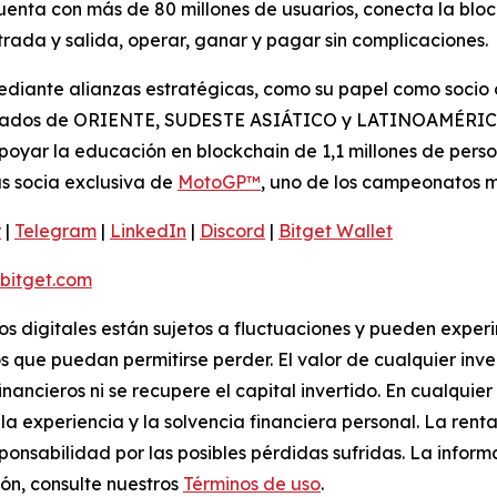
 cuenta con más de 80 millones de usuarios, conecta la blo
ada y salida, operar, ganar y pagar sin complicaciones.
iante alianzas estratégicas, como su papel como socio of
rcados de ORIENTE, SUDESTE ASIÁTICO y LATINOAMÉRICA. 
oyar la educación en blockchain de 1,1 millones de perso
s socia exclusiva de
MotoGP™
, uno de los campeonatos 
r
|
Telegram
|
LinkedIn
|
Discord
|
Bitget Wallet
itget.com
vos digitales están sujetos a fluctuaciones y pueden experi
s que puedan permitirse perder. El valor de cualquier inv
inancieros ni se recupere el capital invertido. En cualqui
a experiencia y la solvencia financiera personal. La renta
ponsabilidad por las posibles pérdidas sufridas. La infor
ón, consulte nuestros
Términos de uso
.