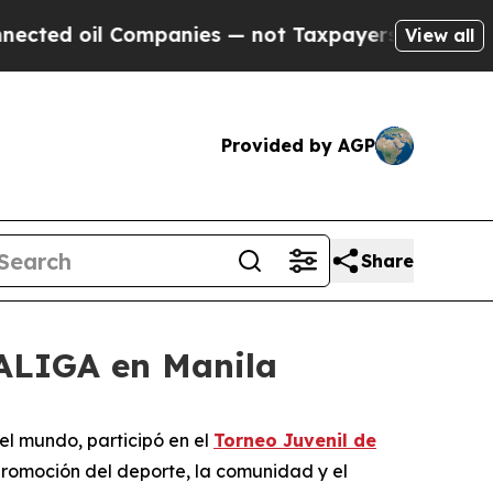
oil Companies — not Taxpayers — the Chance to C
View all
Provided by AGP
Share
LALIGA en Manila
el mundo, participó en el
Torneo Juvenil de
promoción del deporte, la comunidad y el