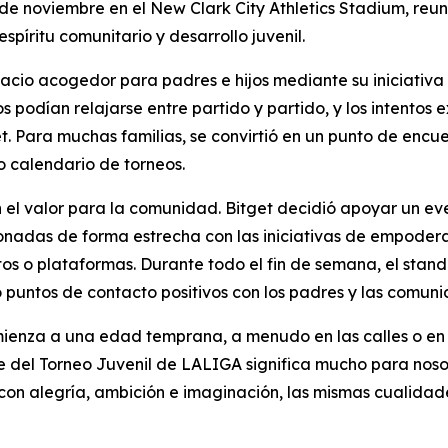
de noviembre en el New Clark City Athletics Stadium, reun
píritu comunitario y desarrollo juvenil.
pacio acogedor para padres e hijos mediante su iniciativa
s podían relajarse entre partido y partido, y los intentos
t. Para muchas familias, se convirtió en un punto de encue
 calendario de torneos.
el valor para la comunidad. Bitget decidió apoyar un even
cionadas de forma estrecha con las iniciativas de empoder
 o plataformas. Durante todo el fin de semana, el stand a
ó puntos de contacto positivos con los padres y las comuni
omienza a una edad temprana, a menudo en las calles o en
 del Torneo Juvenil de LALIGA significa mucho para nosot
on alegría, ambición e imaginación, las mismas cualidades 