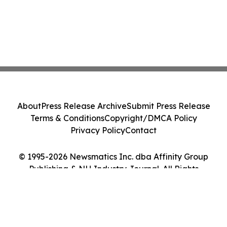
About
Press Release Archive
Submit Press Release
Terms & Conditions
Copyright/DMCA Policy
Privacy Policy
Contact
© 1995-2026 Newsmatics Inc. dba Affinity Group
Publishing & NH Industry Journal. All Rights
Reserved.
Cookie Settings / Your Privacy Choices