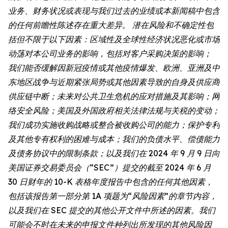
业务、财务状况或表现与我们过去的业绩或本新闻稿中包含
的任何前瞻性陈述存在重大差异。 潜在风险和不确定性包
括但不限于以下因素：区域性及全球性经济状况恶化或市场
动荡对本公司业务的影响，包括对客户采购决策的影响；
我们能否缓解因新冠疫情或其他疫情爆发、欧洲、亚洲及中
东地区战争与近期紧张局势或其他因素导致的自身及供应商
供应链中断；未来对公共卫生危机的应对措施及其影响；网
络安全风险；美国及外国政府相关法律法规与关税的变动；
我们成功实施收购战略或整合被收购公司的能力；保护专利
及其他专有权利的困难与成本；我们的负债水平、偿债能力
及债务协议中的限制条款；以及我们在 2024 年 9 月 9 日向
美国证券交易委员会（“SEC”）提交的截至 2024 年 6 月
30 日财年的 10-K 表格年度报告中包含的任何其他因素，
包括该报告第一部分第 1A 项题为“风险因素”的章节内容，
以及我们在 SEC 提交的其他公开文件中所述的因素。我们
可能会不时在未来的申报文件种列出所发现的其他风险因