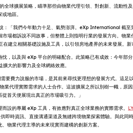
精準的全球擴展策略，瞄準那些由物業代理引領、對創新、流動性及
家或地區。
ix Bravo 說：「我們今年動力十足、氣勢澎湃。eXp Internatio
個市場都訴說不同故事，但整體上則指明行業的發展方向。物業
 正在建立相關基礎設施及工具，以引領房地產界的未來發展。
，以及與 eXp 平台的明確配合。此策略已有成效：今年部分新市
p 日益擴大的影響力及全球網絡效應。
並非我們需要費力說服的市場，是其前來尋找更理想的發展方式。這
配合物業代理實際需求的人士合作。這波擴展之所以別樹一幟，原
區從首天便展現出真正的市場吸引力。」
而設的專屬 eXp 工具，有效應對真正全球業務的實際需求。
L
提供即時資訊、直接溝通渠道及無縫跨境物業探索體驗。與此同時
化、物業代理主導的未來現實而建構的創新方案。