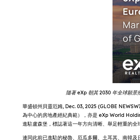
隨著 eXp 朝其 2030 年
華盛頓州貝靈厄姆, Dec. 03, 2025 (GLOBE NEWSWIRE)
為中心的房地產經紀典範），亦是 eXp World Hold
進駐盧森堡，標誌著這一年方向清晰、舉足輕重的全
連同此前已進駐的秘魯、厄瓜多爾、土耳其、南韓及日本