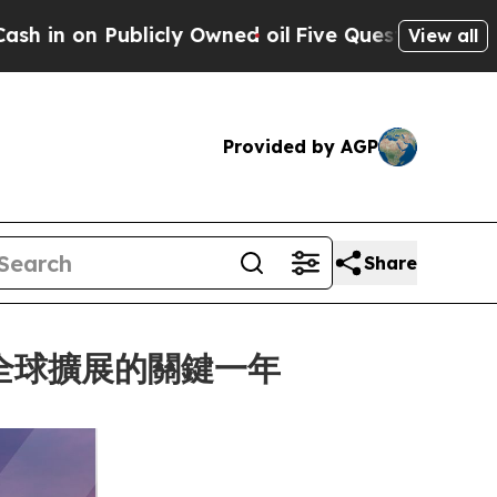
blicly Owned oil
Five Questions the US Governm
View all
Provided by AGP
Share
就全球擴展的關鍵一年