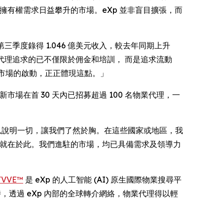
擁有權需求日益攀升的市場。eXp 並非盲目擴張，而
nal 截至第三季度錄得 1.046 億美元收入，較去年同期上升
代理追求的已不僅限於佣金和培訓， 而是追求流動
新市場的啟動，正正體現這點。」
場在首 30 天內已招募超過 100 名物業代理，一
足以說明一切，讓我們了然於胸。在這些國家或地區，我
因就在於此。我們進駐的市場，均已具備需求及領導力
YVVE™
是 eXp 的人工智能 (AI) 原生國際物業搜尋平
，透過 eXp 內部的全球轉介網絡，物業代理得以輕