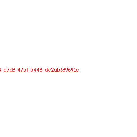
9-a7d3-47bf-b448-de2ab339691e