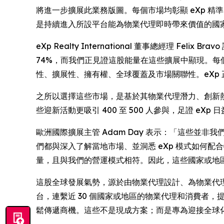
將進一步擴展此業務版圖。每個市場均彰顯 eXp 
是持續進入所設平台能為物業代理即時帶來價值的國
eXp Realty International 董事總經理 Fel
74%，而我們正見證這股能量在這些擴展中顯現。每
性、擴展性、擁有權、全球覆蓋及市場關聯性。eXp
之所以選擇這些市場，是基於其物業代理潛力、創新熱忱
些迎新活動更吸引 400 至 500 人參與，足證 eX
歐洲國際擴展主管 Adam Day 表示：「這些
們都與深入了解當地市場、並洞悉 eXp 模式如何
量，且與我們的營運模式相符。因此，這些國家或地
這股全球發展氣勢，源於由物業代理設計、為物業代理
台，連繫近 30 個國家或地區的物業代理和消費者，
鬆傳遞商機。這些不是現成方案；而是專為迎接全球