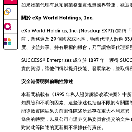
如果物業代理有意拓展業務並實現無國界營運，歡迎
關於 eXp World Holdings, Inc.
eXp World Holdings, Inc. (Nasdaq: EXP
商，業務遍及 29 個國家或地區，物業代理人數逾 83
度、收益共享、持有股權的機會，乃至讓物業代理業務茁壯發展的環
SUCCESS® Enterprises 成立於 1897
貴的資源，讓他們得以提升技能、發展業務，並取得長遠的成
安全港聲明與前瞻性陳述
本新聞稿載有《1995 年私人證券訴訟改革法案》
知風險和不明朗因素。這些陳述包括但不限於有關國
能導致實際結果與前瞻性陳述所述存在重大不利差異
條例的轉變，以及公司向證券交易委員會提交的文件 (包
對於此等陳述的更新概不承擔任何責任。