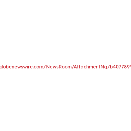
.globenewswire.com/NewsRoom/AttachmentNg/b407789