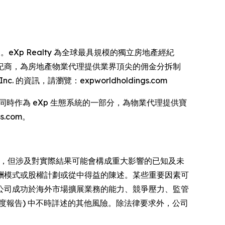
es 的控股公司。eXp Realty 為全球最具規模的獨立房地產經紀
核心的經紀商，為房地產物業代理提供業界頂尖的佣金分拆制
的資訊，請瀏覽：expworldholdings.com
的品牌。同時作為 eXp 生態系統的一部分，為物業代理提供寶
.com。
期，但涉及對實際結果可能會構成重大影響的已知及未
酬模式或股權計劃或從中得益的陳述。某些重要因素可
公司成功於海外市場擴展業務的能力、競爭壓力、監管
的年度報告) 中不時詳述的其他風險。除法律要求外，公司