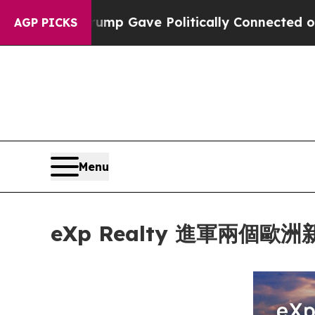
r, Trump Gave Politically Connected oil Companie
AGP PICKS
Menu
eXp Realty 進軍兩