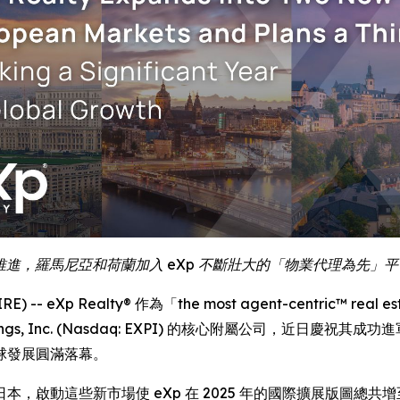
全球願景推進，羅馬尼亞和荷蘭加入 eXp 不斷壯大的「物業代理為先
 -- eXp Realty® 作為「the most agent-centric™ real
ings, Inc. (Nasdaq: EXPI) 的核心附屬公司，近
球發展圓滿落幕。
，啟動這些新市場使 eXp 在 2025 年的國際擴展版圖總