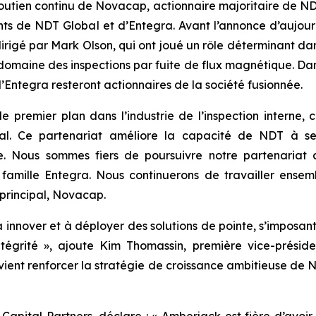
soutien continu de Novacap, actionnaire majoritaire de N
nts de NDT Global et d’Entegra. Avant l’annonce d’aujou
irigé par Mark Olson, qui ont joué un rôle déterminant dan
domaine des inspections par fuite de flux magnétique. Dans
’Entegra resteront actionnaires de la société fusionnée.
 premier plan dans l’industrie de l’inspection interne, 
l. Ce partenariat améliore la capacité de NDT à servi
iale. Nous sommes fiers de poursuivre notre partenariat
amille Entegra. Nous continuerons de travailler ensemb
 principal, Novacap.
innover et à déployer des solutions de pointe, s’imposan
intégrité », ajoute Kim Thomassin, première vice-prési
 vient renforcer la stratégie de croissance ambitieuse de