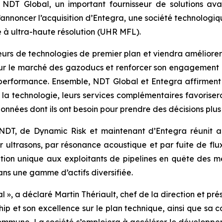
DT Global, un important fournisseur de solutions ava
r d’annoncer l’acquisition d’Entegra, une société technologi
e à ultra-haute résolution (UHR MFL).
urs de technologies de premier plan et viendra améliorer
ur le marché des gazoducs et renforcer son engagement co
 performance. Ensemble, NDT Global et Entegra affirment leu
e la technologie, leurs services complémentaires favoriseron
données dont ils ont besoin pour prendre des décisions plus 
de NDT, de Dynamic Risk et maintenant d’Entegra réunit 
r ultrasons, par résonance acoustique et par fuite de flu
ution unique aux exploitants de pipelines en quête des me
dans une gamme d’actifs diversifiée.
 », a déclaré Martin Thériault, chef de la direction et pr
rship et son excellence sur le plan technique, ainsi que s