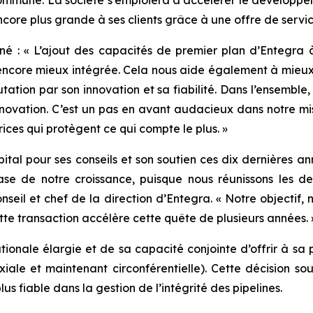
commune. La société s’emploiera à accélérer le développe
ncore plus grande à ses clients grâce à une offre de servi
é : « L’ajout des capacités de premier plan d’Entegra à 
 encore mieux intégrée. Cela nous aide également à mieux
tation par son innovation et sa fiabilité. Dans l’ensemble
innovation. C’est un pas en avant audacieux dans notre mis
rices qui protègent ce qui compte le plus. »
al pour ses conseils et son soutien ces dix dernières ann
ase de notre croissance, puisque nous réunissons les d
seil et chef de la direction d’Entegra. « Notre objectif, n
ette transaction accélère cette quête de plusieurs années. 
tionale élargie et de sa capacité conjointe d’offrir à sa p
iale et maintenant circonférentielle). Cette décision s
us fiable dans la gestion de l’intégrité des pipelines.