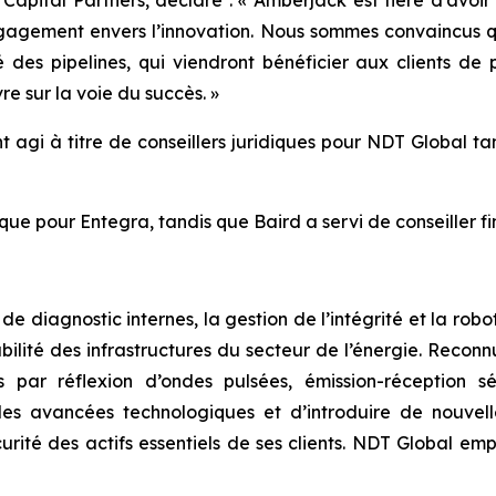
apital Partners, déclare : « Amberjack est fière d’avoir
gagement envers l’innovation. Nous sommes convaincus q
é des pipelines, qui viendront bénéficier aux clients de
re sur la voie du succès. »
t agi à titre de conseillers juridiques pour NDT Global tan
dique pour Entegra, tandis que Baird a servi de conseiller fi
 de diagnostic internes, la gestion de l’intégrité et la ro
abilité des infrastructures du secteur de l’énergie. Reco
 par réflexion d’ondes pulsées, émission-réception sé
les avancées technologiques et d’introduire de nouvelle
urité des actifs essentiels de ses clients. NDT Global emp