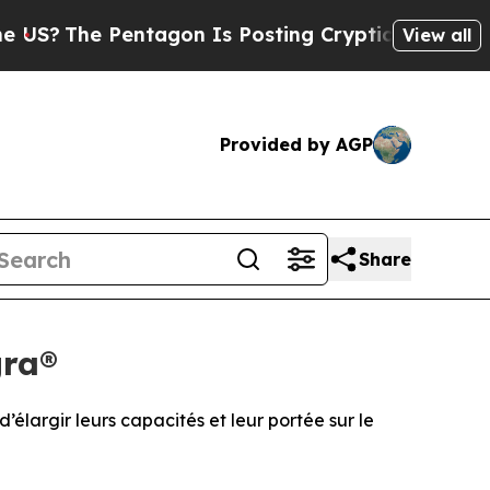
entagon Is Posting Cryptic Biblical Messages on
View all
Provided by AGP
Share
gra®
largir leurs capacités et leur portée sur le