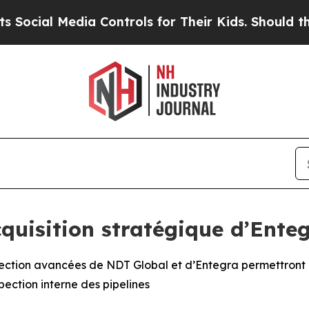
ia Controls for Their Kids. Should the US?
The P
quisition stratégique d’Ente
ction avancées de NDT Global et d’Entegra permettront d’é
pection interne des pipelines