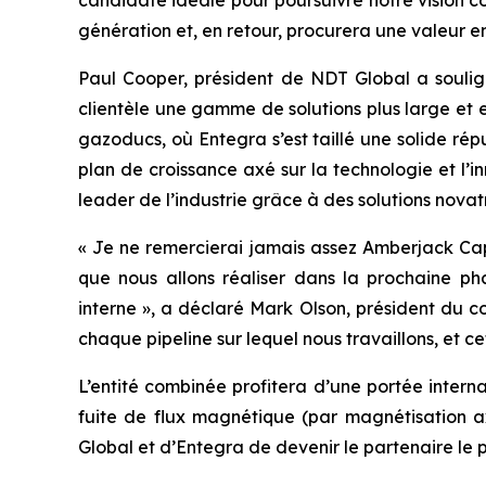
candidate idéale pour poursuivre notre vision 
génération et, en retour, procurera une valeur e
Paul Cooper, président de NDT Global a soulign
clientèle une gamme de solutions plus large et
gazoducs, où Entegra s’est taillé une solide répu
plan de croissance axé sur la technologie et l’
leader de l’industrie grâce à des solutions novat
« Je ne remercierai jamais assez Amberjack Capit
que nous allons réaliser dans la prochaine ph
interne », a déclaré Mark Olson, président du con
chaque pipeline sur lequel nous travaillons, et c
L’entité combinée profitera d’une portée interna
fuite de flux magnétique (par magnétisation ax
Global et d’Entegra de devenir le partenaire le pl